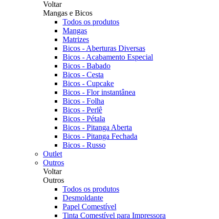
Voltar
Mangas e Bicos
Todos os produtos
Mangas
Matrizes
Bicos - Aberturas Diversas
Bicos - Acabamento Especial
Bicos - Babado
Bicos - Cesta
Bicos - Cupcake
Bicos - Flor instantânea
Bicos - Folha
Bicos - Perlê
Bicos - Pétala
Bicos - Pitanga Aberta
Bicos - Pitanga Fechada
Bicos - Russo
Outlet
Outros
Voltar
Outros
Todos os produtos
Desmoldante
Papel Comestível
Tinta Comestível para Impressora