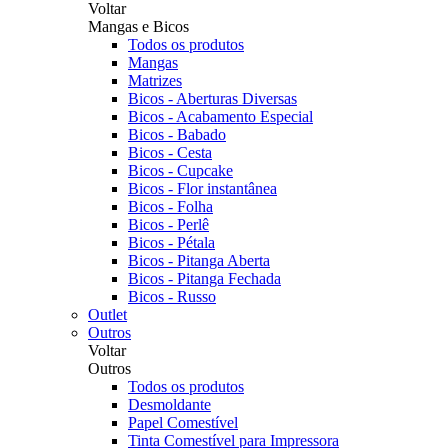
Voltar
Mangas e Bicos
Todos os produtos
Mangas
Matrizes
Bicos - Aberturas Diversas
Bicos - Acabamento Especial
Bicos - Babado
Bicos - Cesta
Bicos - Cupcake
Bicos - Flor instantânea
Bicos - Folha
Bicos - Perlê
Bicos - Pétala
Bicos - Pitanga Aberta
Bicos - Pitanga Fechada
Bicos - Russo
Outlet
Outros
Voltar
Outros
Todos os produtos
Desmoldante
Papel Comestível
Tinta Comestível para Impressora