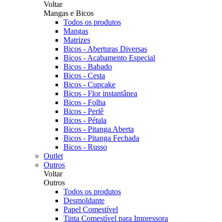
Voltar
Mangas e Bicos
Todos os produtos
Mangas
Matrizes
Bicos - Aberturas Diversas
Bicos - Acabamento Especial
Bicos - Babado
Bicos - Cesta
Bicos - Cupcake
Bicos - Flor instantânea
Bicos - Folha
Bicos - Perlê
Bicos - Pétala
Bicos - Pitanga Aberta
Bicos - Pitanga Fechada
Bicos - Russo
Outlet
Outros
Voltar
Outros
Todos os produtos
Desmoldante
Papel Comestível
Tinta Comestível para Impressora