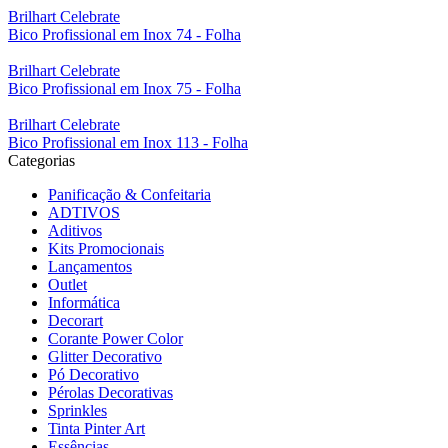
Brilhart Celebrate
Bico Profissional em Inox 74 - Folha
Brilhart Celebrate
Bico Profissional em Inox 75 - Folha
Brilhart Celebrate
Bico Profissional em Inox 113 - Folha
Categorias
Panificação & Confeitaria
ADTIVOS
Aditivos
Kits Promocionais
Lançamentos
Outlet
Informática
Decorart
Corante Power Color
Glitter Decorativo
Pó Decorativo
Pérolas Decorativas
Sprinkles
Tinta Pinter Art
Essências