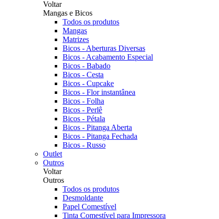
Voltar
Mangas e Bicos
Todos os produtos
Mangas
Matrizes
Bicos - Aberturas Diversas
Bicos - Acabamento Especial
Bicos - Babado
Bicos - Cesta
Bicos - Cupcake
Bicos - Flor instantânea
Bicos - Folha
Bicos - Perlê
Bicos - Pétala
Bicos - Pitanga Aberta
Bicos - Pitanga Fechada
Bicos - Russo
Outlet
Outros
Voltar
Outros
Todos os produtos
Desmoldante
Papel Comestível
Tinta Comestível para Impressora