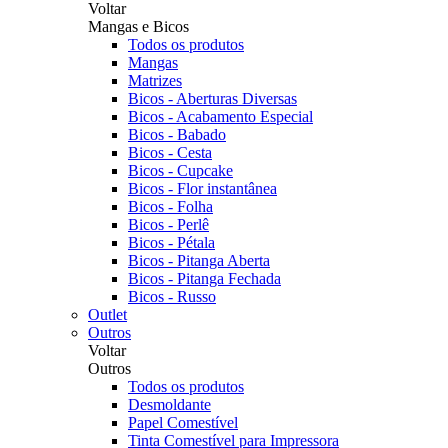
Voltar
Mangas e Bicos
Todos os produtos
Mangas
Matrizes
Bicos - Aberturas Diversas
Bicos - Acabamento Especial
Bicos - Babado
Bicos - Cesta
Bicos - Cupcake
Bicos - Flor instantânea
Bicos - Folha
Bicos - Perlê
Bicos - Pétala
Bicos - Pitanga Aberta
Bicos - Pitanga Fechada
Bicos - Russo
Outlet
Outros
Voltar
Outros
Todos os produtos
Desmoldante
Papel Comestível
Tinta Comestível para Impressora