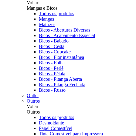
Voltar
Mangas e Bicos
Todos os produtos
Mangas
Matrizes
Bicos - Aberturas Diversas
Bicos - Acabamento Especial
Bicos - Babado
Bicos - Cesta
Bicos - Cupcake
Bicos - Flor instantânea
Bicos - Folha
Bicos - Perlê
Bicos - Pétala
Bicos - Pitanga Aberta
Bicos - Pitanga Fechada
Bicos - Russo
Outlet
Outros
Voltar
Outros
Todos os produtos
Desmoldante
Papel Comestível
Tinta Comestível para Impressora