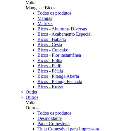
Voltar
Mangas e Bicos
Todos os produtos
Mangas
Matrizes
Bicos - Aberturas Diversas
Bicos - Acabamento Especial
Bicos - Babado
Bicos - Cesta
Bicos - Cupcake
Bicos - Flor instantânea
Bicos - Folha
Bicos - Perlê
Bicos - Pétala
Bicos - Pitanga Aberta
Bicos - Pitanga Fechada
Bicos - Russo
Outlet
Outros
Voltar
Outros
Todos os produtos
Desmoldante
Papel Comestível
Tinta Comestível para Impressora