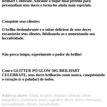
Brilhart Celebrate. Adicione o toque final perfeito para
personalizar seus doces e torná-los ainda mais especiais.
Conquiste seus clientes:
O brilho deslumbrante e o sabor delicioso de seus doces
encantarão seus clientes, fidelizando-os e aumentando sua
lucratividade.
Não perca tempo, experimente o poder do brilho!
Com o GLITTER PÓ GLOW 50G BRILHART
CELEBRATE, seus doces brilharão como nunca, conquistando
o coração (e o paladar) de todos.
Palavras-chave:
Glitter, pó glow, Brilhart Celebrate, efeito
holográfico, confeitaria, bolos, cupcakes, doces, brilho, decoração,
personalização, clientes, lucratividade.