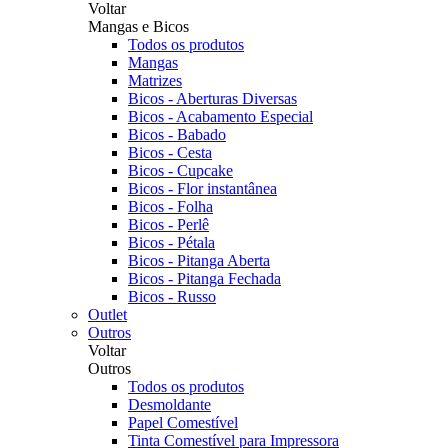
Voltar
Mangas e Bicos
Todos os produtos
Mangas
Matrizes
Bicos - Aberturas Diversas
Bicos - Acabamento Especial
Bicos - Babado
Bicos - Cesta
Bicos - Cupcake
Bicos - Flor instantânea
Bicos - Folha
Bicos - Perlê
Bicos - Pétala
Bicos - Pitanga Aberta
Bicos - Pitanga Fechada
Bicos - Russo
Outlet
Outros
Voltar
Outros
Todos os produtos
Desmoldante
Papel Comestível
Tinta Comestível para Impressora