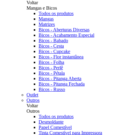
Voltar
Mangas e Bicos
Todos os produtos
Mangas
Matrizes
Bicos - Aberturas Diversas
Bicos - Acabamento Especial
Bicos - Babado
Bicos - Cesta
Bicos - Cupcake
Bicos - Flor instantânea
Bicos - Folha
Bicos - Perlê
Bicos - Pétala
Bicos - Pitanga Aberta
Bicos - Pitanga Fechada
Bicos - Russo
Outlet
Outros
Voltar
Outros
Todos os produtos
Desmoldante
Papel Comestível
Tinta Comestível para Impressora