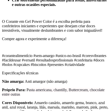
Crie sobremesas personalizadas para festas, aniversários
e outras ocasiões especiais.
O Corante em Gel Power Color é a escolha perfeita para
confeiteiros iniciantes e experientes que desejam criar doces
irresistíveis, visualmente deslumbrantes e com sabor inigualável!
Compre agora e experimente a diferença!
#corantealimentício #sem-amargo #unico-no-brasil #coresvibrantes
#facildeusar #versatil #resultadosprofissionais #confeitaria #doces
#bolos #cupcakes #biscoitos #presentes #criatividade
Especificações técnicas
Não amarga:
Anti amargor (não amarga)
Próprio Para:
P
asta americana, chantilly, Buttercream, chocolate
entre outras
Cores Disponíveis:
Amarelo canário, amarelo gema, branco, azul
anil, azul royal, laranja, lilás, marsala, marinho, marrom, pink, preto,