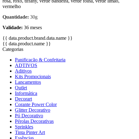
rosa, roxo, tiffany, verde bandeira, verde folha, verde limão,
vermelho
Quantidade:
30g
Validade:
36 meses
{{ data.product.brand.data.name }}
{{ data.product.name }}
Categorias
Panificação & Confeitaria
ADTIVOS
Aditivos
Kits Promocionais
Lançamentos
Outlet
Informática
Decorart
Corante Power Color
Glitter Decorativo
Pó Decorativo
Pérolas Decorativas
Sprinkles
Tinta Pinter Art
Essências