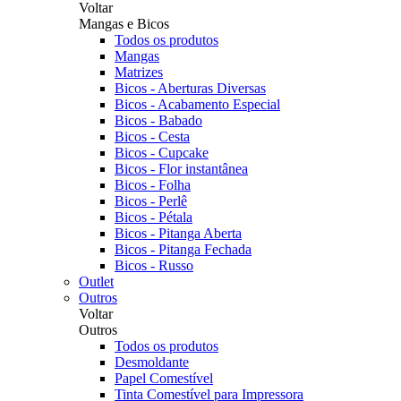
Voltar
Mangas e Bicos
Todos os produtos
Mangas
Matrizes
Bicos - Aberturas Diversas
Bicos - Acabamento Especial
Bicos - Babado
Bicos - Cesta
Bicos - Cupcake
Bicos - Flor instantânea
Bicos - Folha
Bicos - Perlê
Bicos - Pétala
Bicos - Pitanga Aberta
Bicos - Pitanga Fechada
Bicos - Russo
Outlet
Outros
Voltar
Outros
Todos os produtos
Desmoldante
Papel Comestível
Tinta Comestível para Impressora