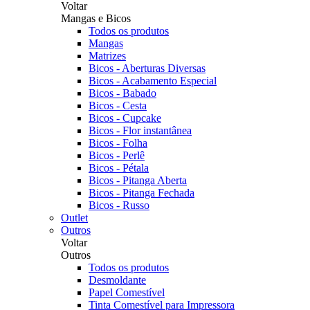
Voltar
Mangas e Bicos
Todos os produtos
Mangas
Matrizes
Bicos - Aberturas Diversas
Bicos - Acabamento Especial
Bicos - Babado
Bicos - Cesta
Bicos - Cupcake
Bicos - Flor instantânea
Bicos - Folha
Bicos - Perlê
Bicos - Pétala
Bicos - Pitanga Aberta
Bicos - Pitanga Fechada
Bicos - Russo
Outlet
Outros
Voltar
Outros
Todos os produtos
Desmoldante
Papel Comestível
Tinta Comestível para Impressora